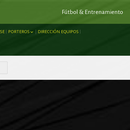
Fútbol & Entrenamiento
SE
PORTEROS
DIRECCIÓN EQUIPOS
 OFENSIVO
RODRIGO ESCUDERO
IDO
DEFENSIVO
MARC ANTONI
MIENTO
CTO
MIGUEL AMENGUAL
JOAN MESQUIDA
EÓRICOS
MIKI GARRO