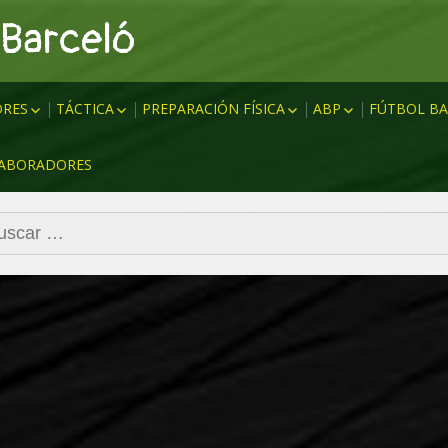
 Barceló
RES
TÁCTICA
PREPARACIÓN FÍSICA
ABP
FÚTBOL BA
MHSB (MARCAJE HOMBRE
CALENTAMIENTOS
SAQUES ESQUINA
PREPART
ABORADORES
SIN BALÓN)
QUE
RESISTENCIA
SAQUE ESQUINA 
ENTRENA
MHCB (MARCAJE HOMBRE
A
FUERZA
TIRO LIBRE DIRE
CON BALÓN)
car:
VELOCIDAD
BARRERAS
PRESIÓN
FUNDAMENTOS T
TDA (TRANSICIÓN DEFENSA
COORDINACIÓN
ABP
ATAQUE)
FLEXIBILIDAD
TAD (TRANSICIÓN ATAQUE
COMPENSATORIO
DEFENSA)
ABIA
TEST FÍSICOS
NEDIAD
TEORÍA & DATOS
FINALIZACIÓN
ANN
PBZ
PBL (PASE BATE LÍNEAS)
ATAQUE COMBINATIVO