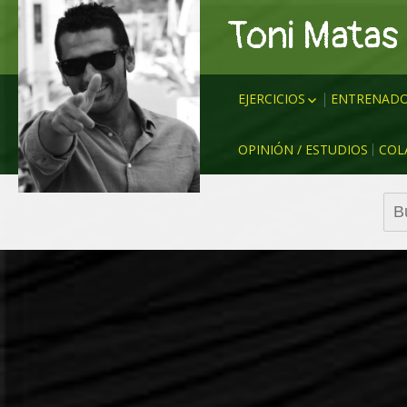
Toni Matas
EJERCICIOS
ENTRENADO
ANALÍTICOS
CRUYFF
OPINIÓN / ESTUDIOS
COL
RONDOS
LUIS ENRI
RONDOS – SISTEMA
GUARDIOL
Bus
POSESIONES
BIELSA
JUEGO
KLOPP
PARTIDO REDUCIDO
SIMEONE
CIRCUITOS
EMERY
SITUACIONES
EDER SAR
RUEDA DE PASES
TUCHEL
DIVERSIÓN & BUEN
NAGELSM
AMBIENTE
MÍCHEL
ZIDANE