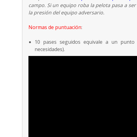
campo. Si un equipo roba la pelota pasa a ser 
la presión del equipo adversario.
Normas de puntuación
:
10 pases seguidos equivale a un punto (
necesidades).