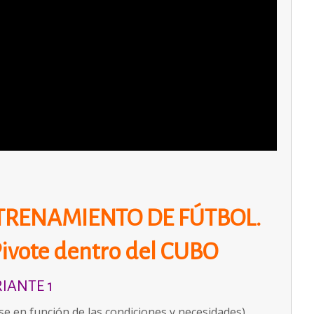
NTRENAMIENTO DE FÚTBOL.
ivote dentro del CUBO
IANTE 1
rse en función de las condiciones y necesidades).