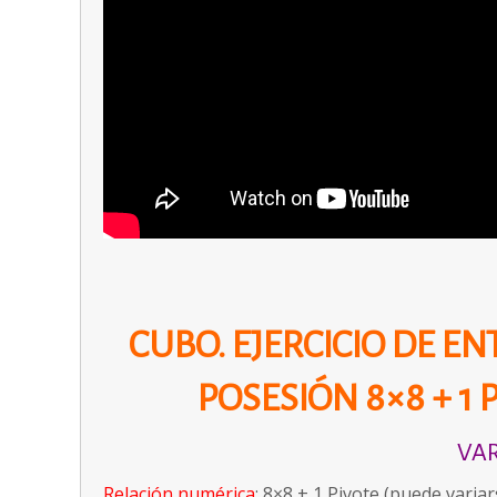
CUBO. EJERCICIO DE E
POSESIÓN 8×8 + 1 P
VAR
Relación numérica
: 8×8 + 1 Pivote (puede varia