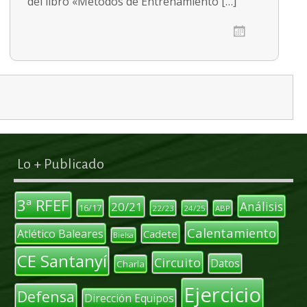
del libro «Métodos de Entrenamiento […]
Lo + Publicado
3ª RFEF
Análisis
20/21
16/17
22/23
24/25
ABP
Calentamiento
Atlético Baleares
Cadete
Bielsa
CE Santanyí
Circuito
Datos
Charla
Ejercicio
Defensa
Dirección Equipos