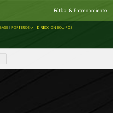
Fútbol & Entrenamiento
BASE
PORTEROS
DIRECCIÓN EQUIPOS
NA OFENSIVO
RODRIGO ESCUDERO
RTIDO
A DEFENSIVO
MARC ANTONI
NAMIENTO
RECTO
MIGUEL AMENGUAL
JOAN MESQUIDA
 TEÓRICOS
MIKI GARRO