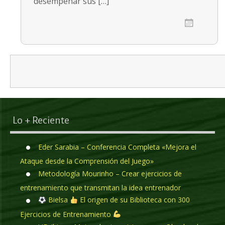
desempeñar sus […]
Posts navigation
Lo + Reciente
Eder Sarabia – Conferencia Completa «Mejora el
Ataque desde la Comprensión del Juego»
Metodología Mourinho – Crear ejercicios de
entrenamiento que transmitan la idea entrenador
Bielsa
El origen de su Biblioteca con 300
Ejercicios de Entrenamiento