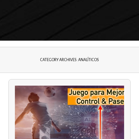
NHO
FUNDAMENTOS TEÓRICOS
TÁCTICA
LI
SISTEMAS DE JUEGO
PLANTEAMIENTOS TÁCTICOS
AL
ANÁLISIS JUGADAS
E MORENO
MANZANO
EXPÓSITO
CATEGORY ARCHIVES: ANALÍTICOS
RI BAKERO
DO VÁZQUEZ
ERRER
ATAS BARCELÓ
ENTRENADORES