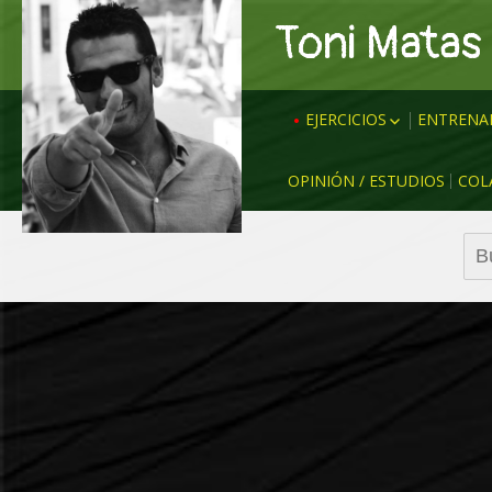
Toni Matas
EJERCICIOS
ENTRENA
ANALÍTICOS
CRUYFF
OPINIÓN / ESTUDIOS
COL
LUIS EN
RONDOS
GUARDI
RONDOS – SISTEMA
Bus
BIELSA
POSESIONES
KLOPP
JUEGO
SIMEON
PARTIDO REDUCIDO
EMERY
CIRCUITOS
EDER S
SITUACIONES
TUCHEL
RUEDA DE PASES
NAGEL
DIVERSIÓN & BUEN
AMBIENTE
MÍCHEL
ZIDANE