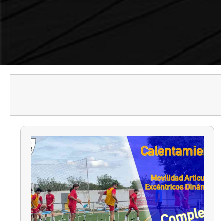
MOURI
SAMPAO
XAVI
VAN GA
VICENT
GOYO 
TATO
TXEMA 
JOSE MA
FERNAN
CHAPI F
TONI M
OTROS 