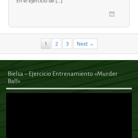
En el ejercicio de […]
1
2
3
Next →
Bielsa – Ejercicio Entrenamiento «Murder
Ball»
Reproductor
de
vídeo