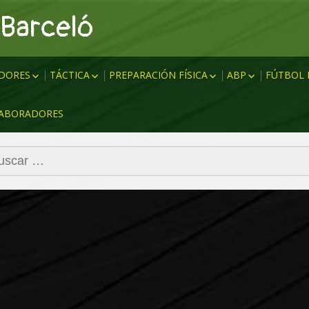
 Barceló
DORES
TÁCTICA
PREPARACIÓN FÍSICA
ABP
FÚTBOL 
MHSB (MARCAJE HOMBRE
CALENTAMIENTOS
SAQUES ESQUI
PREPA
ABORADORES
SIN BALÓN)
RIQUE
RESISTENCIA
SAQUE ESQUIN
ENTRE
MHCB (MARCAJE HOMBRE
OLA
FUERZA
TIRO LIBRE DI
CON BALÓN)
car:
VELOCIDAD
BARRERAS
PRESIÓN
FUNDAMENTOS
TDA (TRANSICIÓN DEFENSA
COORDINACIÓN
ABP
ATAQUE)
E
FLEXIBILIDAD
TAD (TRANSICIÓN ATAQUE
COMPENSATORIO
DEFENSA)
ARABIA
TEST FÍSICOS
NEDIAD
TEORÍA & DATOS
FINALIZACIÓN
SMANN
PBZ
PBL (PASE BATE LÍNEAS)
ATAQUE COMBINATIVO