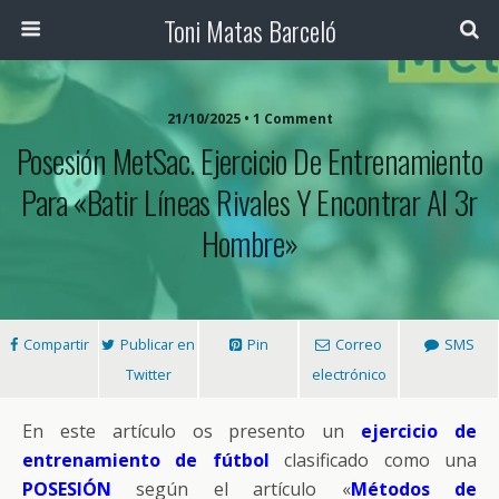
Toni Matas Barceló
21/10/2025 • 1 Comment
Posesión MetSac. Ejercicio De Entrenamiento
Para «Batir Líneas Rivales Y Encontrar Al 3r
Hombre»
Compartir
Publicar en
Pin
Correo
SMS
Twitter
electrónico
En este artículo os presento un
ejercicio de
entrenamiento de fútbol
clasificado como una
POSESIÓN
según el artículo «
Métodos de