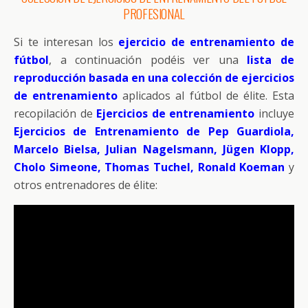
PROFESIONAL
Si te interesan los
ejercicio de entrenamiento de
fútbol
, a continuación podéis ver una
lista de
reproducción basada en una colección de ejercicios
de entrenamiento
aplicados al fútbol de élite. Esta
recopilación de
Ejercicios de entrenamiento
incluye
Ejercicios de Entrenamiento de Pep Guardiola,
Marcelo Bielsa, Julian Nagelsmann, Jügen Klopp,
Cholo Simeone, Thomas Tuchel, Ronald Koeman
y
otros entrenadores de élite: