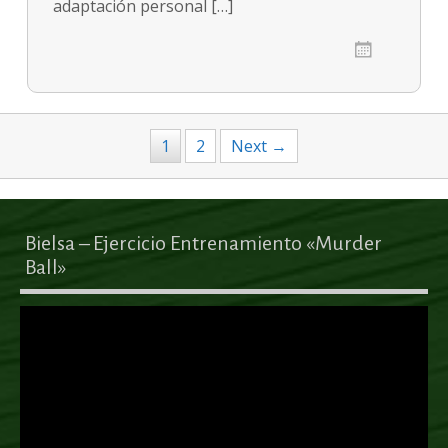
adaptación personal […]
1
2
Next →
Bielsa – Ejercicio Entrenamiento «Murder
Ball»
Reproductor
de
vídeo