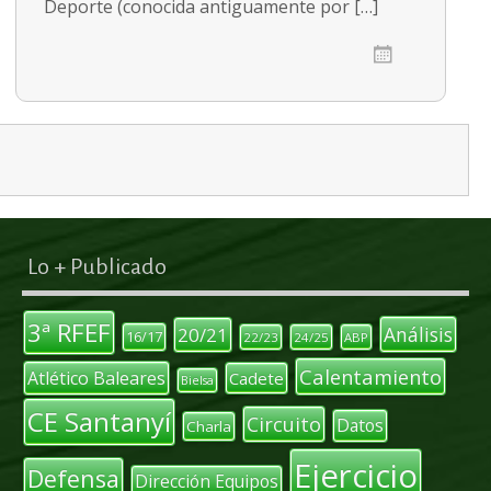
Deporte (conocida antiguamente por […]
Lo + Publicado
3ª RFEF
Análisis
20/21
16/17
22/23
24/25
ABP
Calentamiento
Atlético Baleares
Cadete
Bielsa
CE Santanyí
Circuito
Datos
Charla
Ejercicio
Defensa
Dirección Equipos