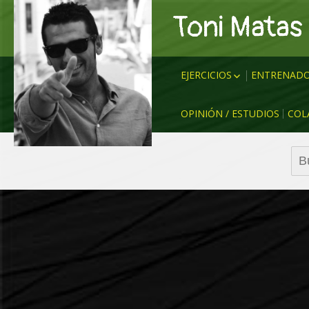
Toni Matas
EJERCICIOS
ENTRENADO
ANALÍTICOS
CRUYFF
OPINIÓN / ESTUDIOS
COL
RONDOS
LUIS ENRI
RONDOS – SISTEMA
GUARDIOL
Bus
POSESIONES
BIELSA
JUEGO
KLOPP
PARTIDO REDUCIDO
SIMEONE
CIRCUITOS
EMERY
SITUACIONES
EDER SAR
RUEDA DE PASES
TUCHEL
DIVERSIÓN & BUEN
NAGELSM
AMBIENTE
MÍCHEL
ZIDANE