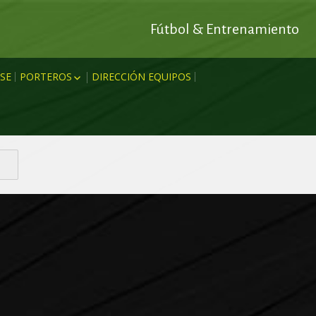
Fútbol & Entrenamiento
SE
PORTEROS
DIRECCIÓN EQUIPOS
 OFENSIVO
RODRIGO ESCUDERO
IDO
DEFENSIVO
MARC ANTONI
MIENTO
CTO
MIGUEL AMENGUAL
JOAN MESQUIDA
EÓRICOS
MIKI GARRO