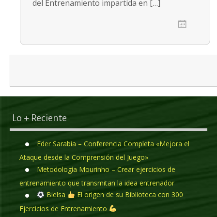
del Entrenamiento impartida en […]
Posts navigation
Lo + Reciente
Eder Sarabia – Conferencia Completa «Mejora el
Ataque desde la Comprensión del Juego»
Metodología Mourinho – Crear ejercicios de
entrenamiento que transmitan la idea entrenador
Bielsa
El origen de su Biblioteca con 300
Ejercicios de Entrenamiento