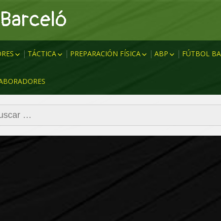
 Barceló
RES
TÁCTICA
PREPARACIÓN FÍSICA
ABP
FÚTBOL BA
MHSB (MARCAJE HOMBRE
CALENTAMIENTOS
SAQUES ESQUINA
PREPART
ABORADORES
SIN BALÓN)
QUE
RESISTENCIA
SAQUE ESQUINA 
ENTRENA
MHCB (MARCAJE HOMBRE
A
FUERZA
TIRO LIBRE DIRE
CON BALÓN)
car:
VELOCIDAD
BARRERAS
PRESIÓN
FUNDAMENTOS T
TDA (TRANSICIÓN DEFENSA
COORDINACIÓN
ABP
ATAQUE)
FLEXIBILIDAD
TAD (TRANSICIÓN ATAQUE
COMPENSATORIO
DEFENSA)
ABIA
TEST FÍSICOS
NEDIAD
TEORÍA & DATOS
FINALIZACIÓN
ANN
PBZ
PBL (PASE BATE LÍNEAS)
ATAQUE COMBINATIVO