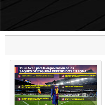
MOURINH
SAMPAOLI
XAVI
VAN GAAL
VICENTE 
GOYO MA
TATO
TXEMA EX
JOSE MAR
FERNANDO
CHAPI FER
TONI MAT
OTROS EN