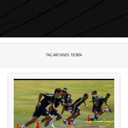
O
FUNDAMENTOS TEÓRICOS
TÁCTICA
SISTEMAS DE JUEGO
PLANTEAMIENTOS TÁCTICOS
ANÁLISIS JUGADAS
MORENO
NZANO
PÓSITO
TAG ARCHIVES: TEORÍA
I BAKERO
 VÁZQUEZ
RER
AS BARCELÓ
TRENADORES