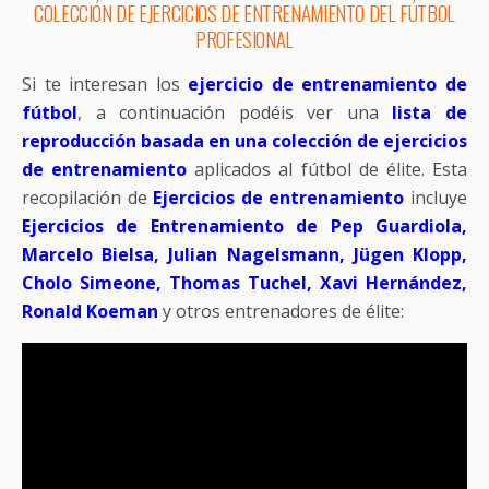
COLECCIÓN DE EJERCICIOS DE ENTRENAMIENTO DEL FÚTBOL
PROFESIONAL
Si te interesan los
ejercicio de entrenamiento de
fútbol
, a continuación podéis ver una
lista de
reproducción basada en una colección de ejercicios
de entrenamiento
aplicados al fútbol de élite. Esta
recopilación de
Ejercicios de entrenamiento
incluye
Ejercicios de Entrenamiento de Pep Guardiola,
Marcelo Bielsa, Julian Nagelsmann, Jügen Klopp,
Cholo Simeone, Thomas Tuchel, Xavi Hernández,
Ronald Koeman
y otros entrenadores de élite: