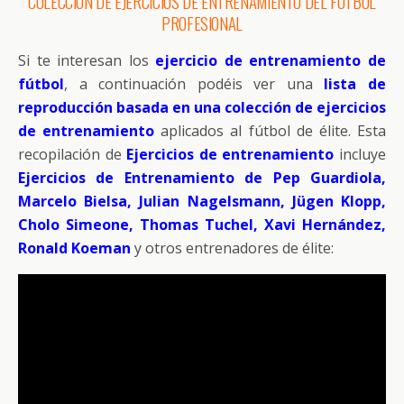
COLECCIÓN DE EJERCICIOS DE ENTRENAMIENTO DEL FÚTBOL
PROFESIONAL
Si te interesan los
ejercicio de entrenamiento de
fútbol
, a continuación podéis ver una
lista de
reproducción basada en una colección de ejercicios
de entrenamiento
aplicados al fútbol de élite. Esta
recopilación de
Ejercicios de entrenamiento
incluye
Ejercicios de Entrenamiento de Pep Guardiola,
Marcelo Bielsa, Julian Nagelsmann, Jügen Klopp,
Cholo Simeone, Thomas Tuchel, Xavi Hernández,
Ronald Koeman
y otros entrenadores de élite: