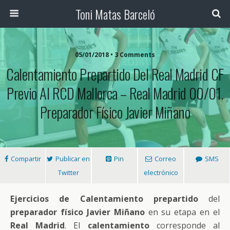
Toni Matas Barceló
05/01/2018 • 3 Comments
Calentamiento Prepartido Del Real Madrid CF
Previo Al RCD Mallorca – Real Madrid 00/01.
Preparador Físico Javier Miñano
Compartir
Publicar en
Pin
Correo
SMS
Twitter
electrónico
Ejercicios de Calentamiento prepartido
del
preparador físico Javier Miñano
en su etapa en el
Real Madrid
. El
calentamiento
corresponde al