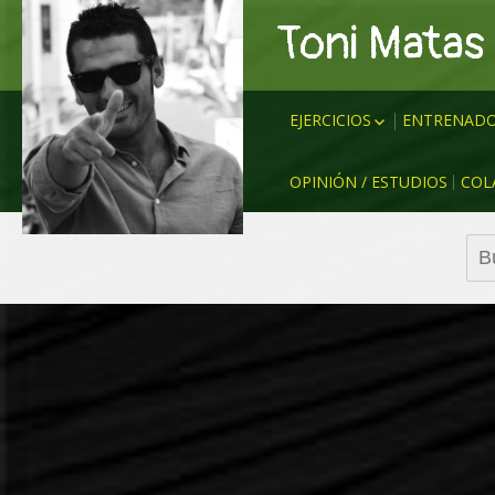
Toni Matas
EJERCICIOS
ENTRENADO
ANALÍTICOS
CRUYFF
OPINIÓN / ESTUDIOS
COL
RONDOS
LUIS ENRI
RONDOS – SISTEMA
GUARDIOL
Bus
POSESIONES
BIELSA
JUEGO
KLOPP
PARTIDO REDUCIDO
SIMEONE
CIRCUITOS
EMERY
SITUACIONES
EDER SAR
RUEDA DE PASES
TUCHEL
DIVERSIÓN & BUEN
NAGELSM
AMBIENTE
MÍCHEL
ZIDANE