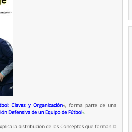
duelos 3×3.
Análisis y Datos
Físicos del
Ejercicio
bol: Claves y Organización
«, forma parte de una
ión Defensiva de un Equipo de Fútbol
«
.
xplica la distribución de los Conceptos que forman la