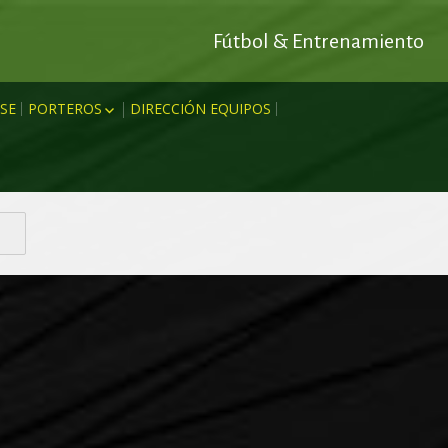
Fútbol & Entrenamiento
SE
PORTEROS
DIRECCIÓN EQUIPOS
 OFENSIVO
RODRIGO ESCUDERO
IDO
DEFENSIVO
MARC ANTONI
MIENTO
CTO
MIGUEL AMENGUAL
JOAN MESQUIDA
EÓRICOS
MIKI GARRO