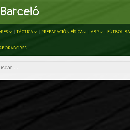
 Barceló
RES
TÁCTICA
PREPARACIÓN FÍSICA
ABP
FÚTBOL BA
MHSB (MARCAJE HOMBRE
CALENTAMIENTOS
SAQUES ESQUINA
PREPART
ABORADORES
SIN BALÓN)
QUE
RESISTENCIA
SAQUE ESQUINA 
ENTRENA
MHCB (MARCAJE HOMBRE
A
FUERZA
TIRO LIBRE DIRE
CON BALÓN)
car:
VELOCIDAD
BARRERAS
PRESIÓN
FUNDAMENTOS T
TDA (TRANSICIÓN DEFENSA
COORDINACIÓN
ABP
ATAQUE)
FLEXIBILIDAD
TAD (TRANSICIÓN ATAQUE
COMPENSATORIO
DEFENSA)
ABIA
TEST FÍSICOS
NEDIAD
TEORÍA & DATOS
FINALIZACIÓN
ANN
PBZ
PBL (PASE BATE LÍNEAS)
ATAQUE COMBINATIVO