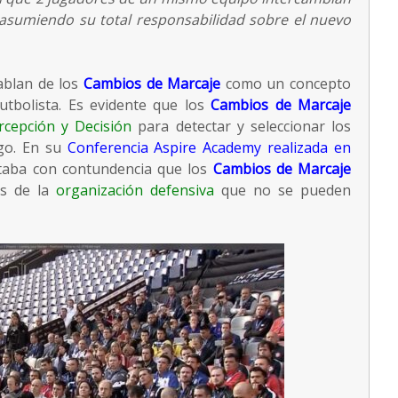
asumiendo su total responsabilidad sobre el nuevo
ablan de los
Cambios de Marcaje
como un concepto
futbolista. Es evidente que los
Cambios de Marcaje
cepción y Decisión
para detectar y seleccionar los
ego. En su
Conferencia Aspire Academy realizada en
aba con contundencia que los
Cambios de Marcaje
os de la
organización defensiva
que no se pueden