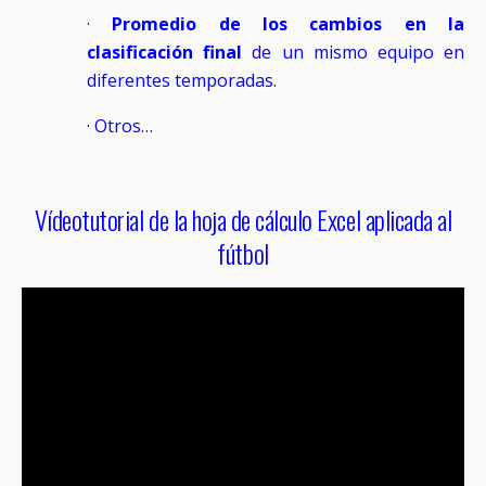
·
Promedio de los cambios en la
clasificación final
de un mismo equipo en
diferentes temporadas.
· Otros…
Vídeotutorial de la hoja de cálculo Excel aplicada al
fútbol