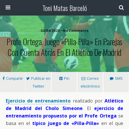
Toni Matas Barceló
02/04/2020 • No Comments
Profe Ortega. Juego «Pilla-Pilla» En Parejas
Con Cuenta Atrás En El Atlético De Madrid
Compartir
Publicar en
Pin
Correo
SMS
Twitter
electrónico
Ejercicio de entrenamiento
realizado por
Atlético
de Madrid del Cholo Simeone
. El
ejercicio de
entrenamiento propuesto por el Profe Ortega
se
basa en el
típico juego de «Pilla-Pilla»
en el que