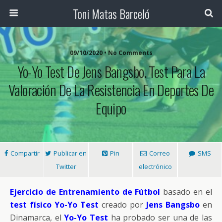
Toni Matas Barceló
09/10/2020 • No Comments
Yo-Yo Test De Jens Bangsbo. Test Para La
Valoración De La Resistencia En Deportes De
Equipo
Compartir
Publicar en
Pin
Correo
SMS
Twitter
electrónico
Ejercicio de Entrenamiento de Fútbol
basado en el
test físico Yo-Yo Test
creado por
Jens Bangsbo
en
Dinamarca, el
Yo-Yo Test
ha probado ser una de las