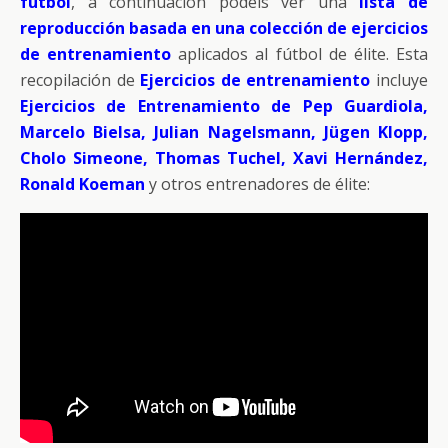
fútbol
, a continuación podéis ver una
lista de
reproducción basada en una colección de ejercicios
de entrenamiento
aplicados al fútbol de élite. Esta
recopilación de
Ejercicios de entrenamiento
incluye
Ejercicios de Entrenamiento de Pep Guardiola,
Marcelo Bielsa, Julian Nagelsmann, Jügen Klopp,
Cholo Simeone, Thomas Tuchel, Xavi Hernández,
Ronald Koeman
y otros entrenadores de élite: